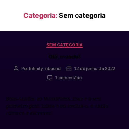
Categoria:
Sem categoria
SEM CATEGORIA
Olá, mundo!
Por
Infinity Inbound
12 de junho de 2022
1 comentário
Boas-vindas ao WordPress. Esse é o seu
primeiro post. Edite-o ou exclua-o, e então
comece a escrever!