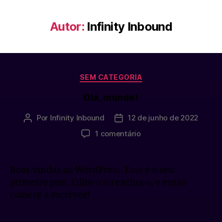
Autor:
Infinity Inbound
SEM CATEGORIA
Olá, mundo!
Por
Infinity Inbound
12 de junho de 2022
1 comentário
Boas-vindas ao WordPress. Esse é o seu
primeiro post. Edite-o ou exclua-o, e então
comece a escrever!